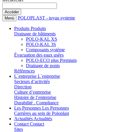
POLOPLAST - tuyau systeme
Menü
Produits
Produits
Drainage de bâtiments
POLO-KAL XS
POLO-KAL 3S
Composants système
Évacuation des eaux usées
POLO-ECO plus Premium
Drainage de ponts
Références
L`entreprise
L`entreprise
Secteurs d’activités
Direction
Culture d’entreprise
Histoire de l’entreprise
Durabilité . Compliance
Les Personnes
Les Personnes
Carrières au sein de Poloplast
Actualités
Actualités
Contact
Contact
Sites