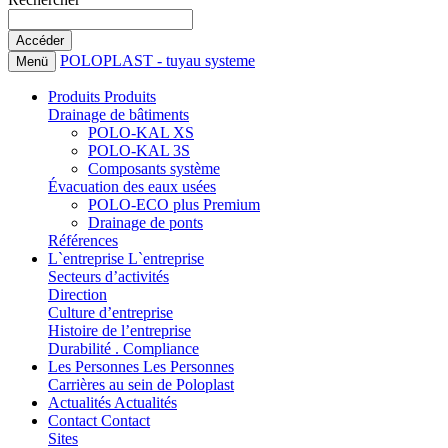
POLOPLAST - tuyau systeme
Menü
Produits
Produits
Drainage de bâtiments
POLO-KAL XS
POLO-KAL 3S
Composants système
Évacuation des eaux usées
POLO-ECO plus Premium
Drainage de ponts
Références
L`entreprise
L`entreprise
Secteurs d’activités
Direction
Culture d’entreprise
Histoire de l’entreprise
Durabilité . Compliance
Les Personnes
Les Personnes
Carrières au sein de Poloplast
Actualités
Actualités
Contact
Contact
Sites