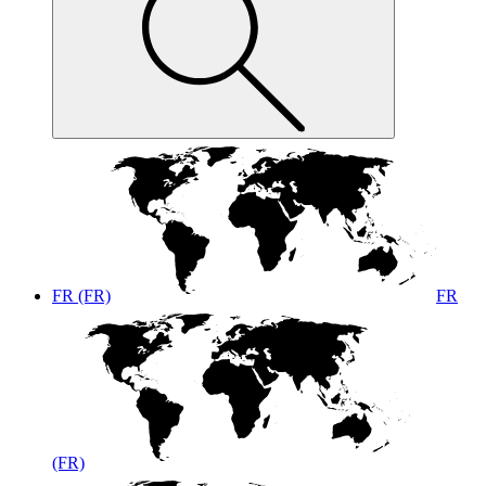
FR (FR)
FR
(FR)