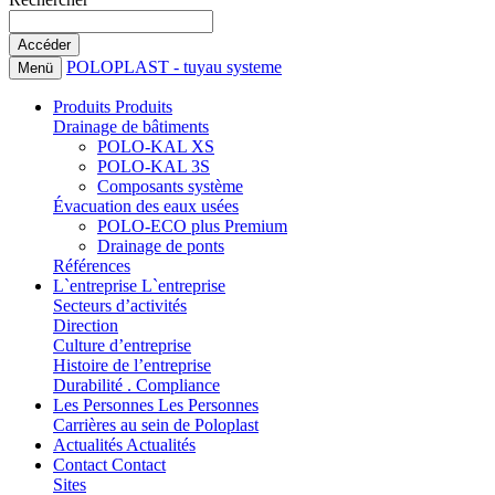
POLOPLAST - tuyau systeme
Menü
Produits
Produits
Drainage de bâtiments
POLO-KAL XS
POLO-KAL 3S
Composants système
Évacuation des eaux usées
POLO-ECO plus Premium
Drainage de ponts
Références
L`entreprise
L`entreprise
Secteurs d’activités
Direction
Culture d’entreprise
Histoire de l’entreprise
Durabilité . Compliance
Les Personnes
Les Personnes
Carrières au sein de Poloplast
Actualités
Actualités
Contact
Contact
Sites