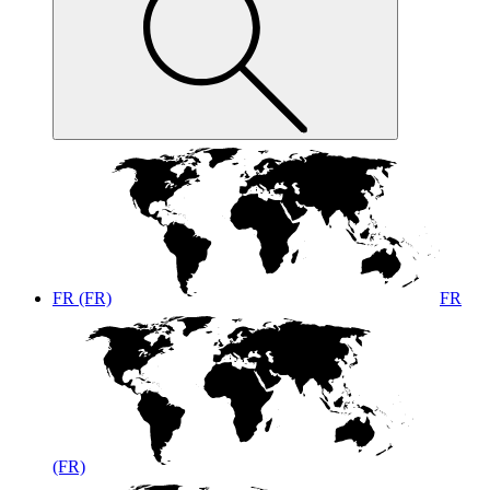
FR (FR)
FR
(FR)