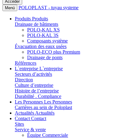
POLOPLAST - tuyau systeme
Menü
Produits
Produits
Drainage de bâtiments
POLO-KAL XS
POLO-KAL 3S
Composants système
Évacuation des eaux usées
POLO-ECO plus Premium
Drainage de ponts
Références
L`entreprise
L`entreprise
Secteurs d’activités
Direction
Culture d’entreprise
Histoire de l’entreprise
Durabilité . Compliance
Les Personnes
Les Personnes
Carrières au sein de Poloplast
Actualités
Actualités
Contact
Contact
Sites
Service & vente
Équipe Commerciale