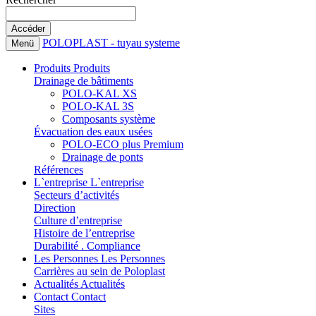
POLOPLAST - tuyau systeme
Menü
Produits
Produits
Drainage de bâtiments
POLO-KAL XS
POLO-KAL 3S
Composants système
Évacuation des eaux usées
POLO-ECO plus Premium
Drainage de ponts
Références
L`entreprise
L`entreprise
Secteurs d’activités
Direction
Culture d’entreprise
Histoire de l’entreprise
Durabilité . Compliance
Les Personnes
Les Personnes
Carrières au sein de Poloplast
Actualités
Actualités
Contact
Contact
Sites