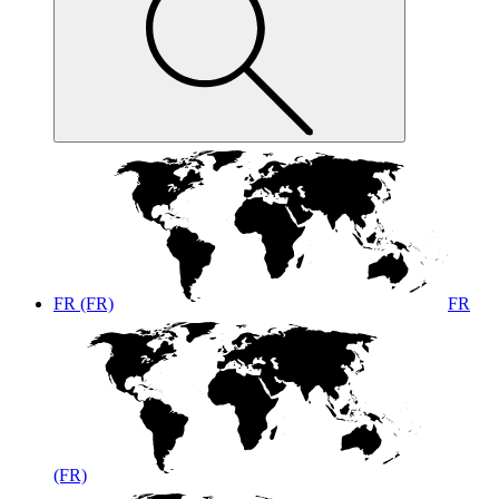
FR (FR)
FR
(FR)