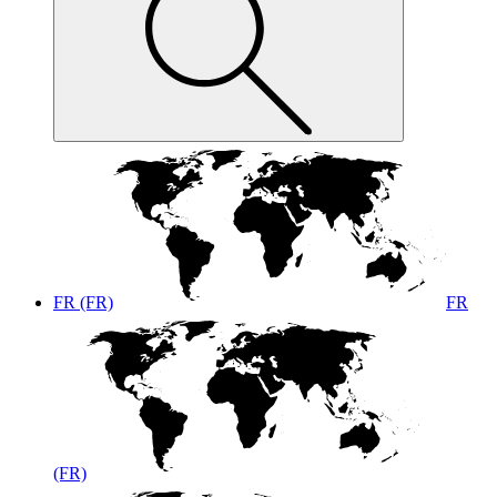
FR (FR)
FR
(FR)