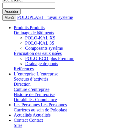
POLOPLAST - tuyau systeme
Menü
Produits
Produits
Drainage de bâtiments
POLO-KAL XS
POLO-KAL 3S
Composants système
Évacuation des eaux usées
POLO-ECO plus Premium
Drainage de ponts
Références
L`entreprise
L`entreprise
Secteurs d’activités
Direction
Culture d’entreprise
Histoire de l’entreprise
Durabilité . Compliance
Les Personnes
Les Personnes
Carrières au sein de Poloplast
Actualités
Actualités
Contact
Contact
Sites