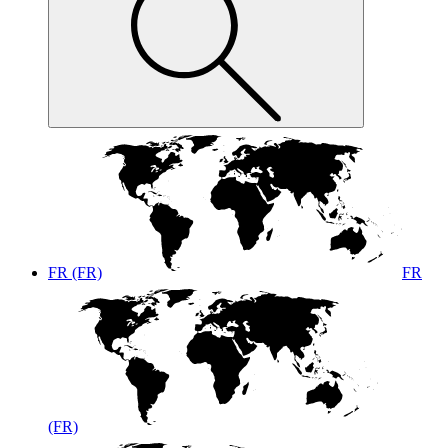
FR (FR)
FR
(FR)