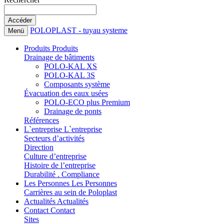
POLOPLAST - tuyau systeme
Menü
Produits
Produits
Drainage de bâtiments
POLO-KAL XS
POLO-KAL 3S
Composants système
Évacuation des eaux usées
POLO-ECO plus Premium
Drainage de ponts
Références
L`entreprise
L`entreprise
Secteurs d’activités
Direction
Culture d’entreprise
Histoire de l’entreprise
Durabilité . Compliance
Les Personnes
Les Personnes
Carrières au sein de Poloplast
Actualités
Actualités
Contact
Contact
Sites