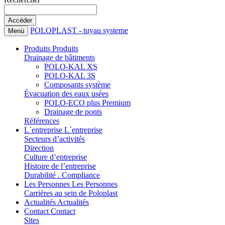
POLOPLAST - tuyau systeme
Menü
Produits
Produits
Drainage de bâtiments
POLO-KAL XS
POLO-KAL 3S
Composants système
Évacuation des eaux usées
POLO-ECO plus Premium
Drainage de ponts
Références
L`entreprise
L`entreprise
Secteurs d’activités
Direction
Culture d’entreprise
Histoire de l’entreprise
Durabilité . Compliance
Les Personnes
Les Personnes
Carrières au sein de Poloplast
Actualités
Actualités
Contact
Contact
Sites