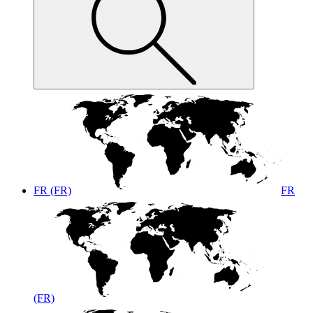
FR (FR)
FR
(FR)