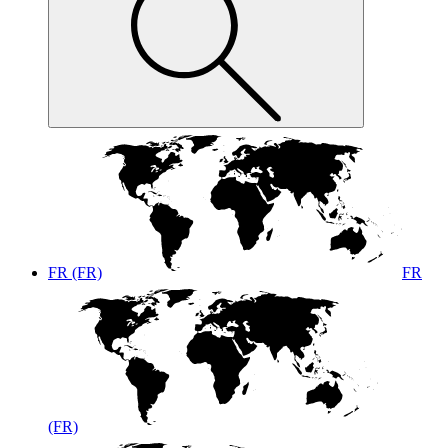
FR (FR)
FR
(FR)