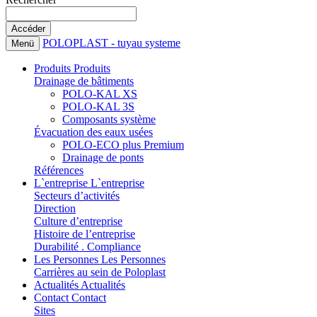
POLOPLAST - tuyau systeme
Menü
Produits
Produits
Drainage de bâtiments
POLO-KAL XS
POLO-KAL 3S
Composants système
Évacuation des eaux usées
POLO-ECO plus Premium
Drainage de ponts
Références
L`entreprise
L`entreprise
Secteurs d’activités
Direction
Culture d’entreprise
Histoire de l’entreprise
Durabilité . Compliance
Les Personnes
Les Personnes
Carrières au sein de Poloplast
Actualités
Actualités
Contact
Contact
Sites