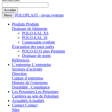
POLOPLAST - tuyau systeme
Menü
Produits
Produits
Drainage de bâtiments
POLO-KAL XS
POLO-KAL 3S
Composants système
Évacuation des eaux usées
POLO-ECO plus Premium
Drainage de ponts
Références
L`entreprise
L`entreprise
Secteurs d’activités
Direction
Culture d’entreprise
Histoire de l’entreprise
Durabilité . Compliance
Les Personnes
Les Personnes
Carrières au sein de Poloplast
Actualités
Actualités
Contact
Contact
Sites