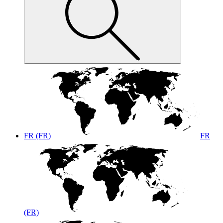
FR (FR)
FR
(FR)