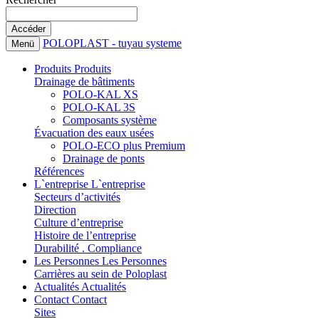
POLOPLAST - tuyau systeme
Menü
Produits
Produits
Drainage de bâtiments
POLO-KAL XS
POLO-KAL 3S
Composants système
Évacuation des eaux usées
POLO-ECO plus Premium
Drainage de ponts
Références
L`entreprise
L`entreprise
Secteurs d’activités
Direction
Culture d’entreprise
Histoire de l’entreprise
Durabilité . Compliance
Les Personnes
Les Personnes
Carrières au sein de Poloplast
Actualités
Actualités
Contact
Contact
Sites