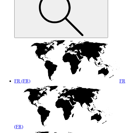
FR (FR)
FR
(FR)