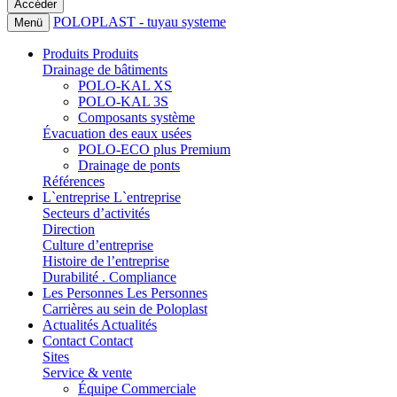
POLOPLAST - tuyau systeme
Menü
Produits
Produits
Drainage de bâtiments
POLO-KAL XS
POLO-KAL 3S
Composants système
Évacuation des eaux usées
POLO-ECO plus Premium
Drainage de ponts
Références
L`entreprise
L`entreprise
Secteurs d’activités
Direction
Culture d’entreprise
Histoire de l’entreprise
Durabilité . Compliance
Les Personnes
Les Personnes
Carrières au sein de Poloplast
Actualités
Actualités
Contact
Contact
Sites
Service & vente
Équipe Commerciale