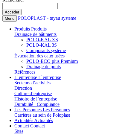
POLOPLAST - tuyau systeme
Menü
Produits
Produits
Drainage de bâtiments
POLO-KAL XS
POLO-KAL 3S
Composants système
Évacuation des eaux usées
POLO-ECO plus Premium
Drainage de ponts
Références
L`entreprise
L`entreprise
Secteurs d’activités
Direction
Culture d’entreprise
Histoire de l’entreprise
Durabilité . Compliance
Les Personnes
Les Personnes
Carrières au sein de Poloplast
Actualités
Actualités
Contact
Contact
Sites