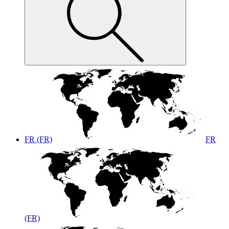
FR (FR)
FR
(FR)