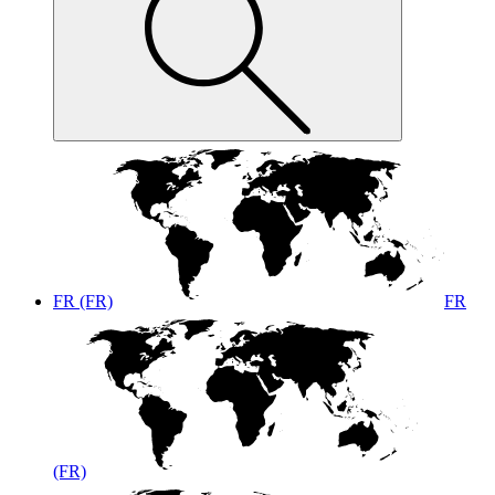
FR (FR)
FR
(FR)