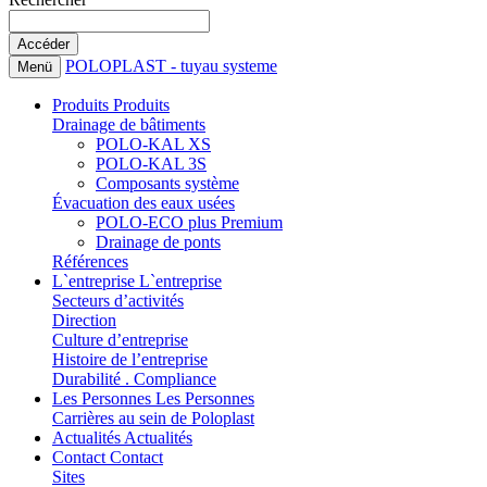
POLOPLAST - tuyau systeme
Menü
Produits
Produits
Drainage de bâtiments
POLO-KAL XS
POLO-KAL 3S
Composants système
Évacuation des eaux usées
POLO-ECO plus Premium
Drainage de ponts
Références
L`entreprise
L`entreprise
Secteurs d’activités
Direction
Culture d’entreprise
Histoire de l’entreprise
Durabilité . Compliance
Les Personnes
Les Personnes
Carrières au sein de Poloplast
Actualités
Actualités
Contact
Contact
Sites