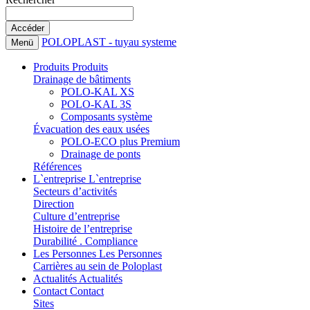
POLOPLAST - tuyau systeme
Menü
Produits
Produits
Drainage de bâtiments
POLO-KAL XS
POLO-KAL 3S
Composants système
Évacuation des eaux usées
POLO-ECO plus Premium
Drainage de ponts
Références
L`entreprise
L`entreprise
Secteurs d’activités
Direction
Culture d’entreprise
Histoire de l’entreprise
Durabilité . Compliance
Les Personnes
Les Personnes
Carrières au sein de Poloplast
Actualités
Actualités
Contact
Contact
Sites