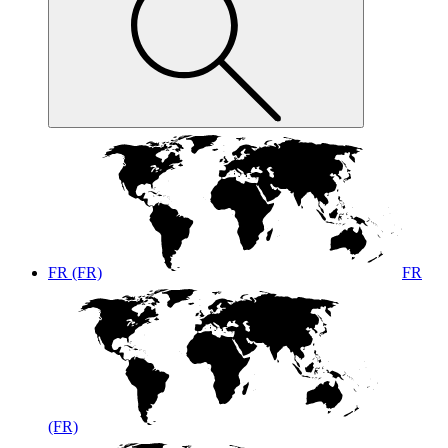
FR (FR)
FR
(FR)