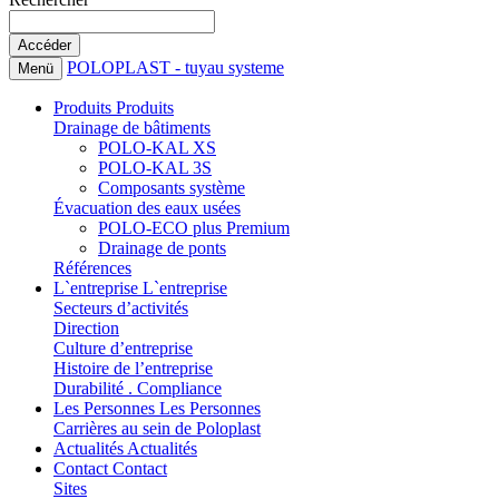
POLOPLAST - tuyau systeme
Menü
Produits
Produits
Drainage de bâtiments
POLO-KAL XS
POLO-KAL 3S
Composants système
Évacuation des eaux usées
POLO-ECO plus Premium
Drainage de ponts
Références
L`entreprise
L`entreprise
Secteurs d’activités
Direction
Culture d’entreprise
Histoire de l’entreprise
Durabilité . Compliance
Les Personnes
Les Personnes
Carrières au sein de Poloplast
Actualités
Actualités
Contact
Contact
Sites