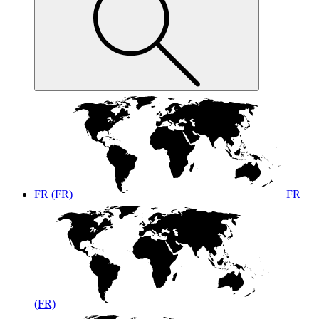
FR (FR)
FR
(FR)