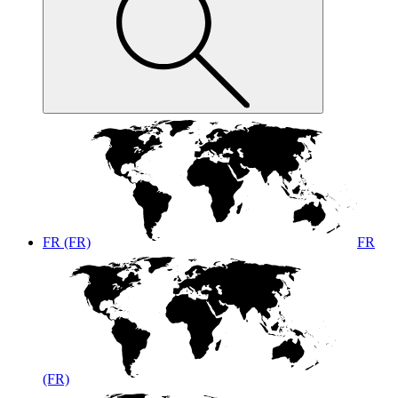
FR (FR)
FR
(FR)