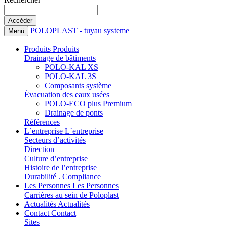
POLOPLAST - tuyau systeme
Menü
Produits
Produits
Drainage de bâtiments
POLO-KAL XS
POLO-KAL 3S
Composants système
Évacuation des eaux usées
POLO-ECO plus Premium
Drainage de ponts
Références
L`entreprise
L`entreprise
Secteurs d’activités
Direction
Culture d’entreprise
Histoire de l’entreprise
Durabilité . Compliance
Les Personnes
Les Personnes
Carrières au sein de Poloplast
Actualités
Actualités
Contact
Contact
Sites