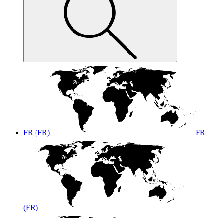
FR (FR)
FR
(FR)