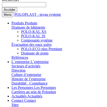
POLOPLAST - tuyau systeme
Menü
Produits
Produits
Drainage de bâtiments
POLO-KAL XS
POLO-KAL 3S
Composants système
Évacuation des eaux usées
POLO-ECO plus Premium
Drainage de ponts
Références
L`entreprise
L`entreprise
Secteurs d’activités
Direction
Culture d’entreprise
Histoire de l’entreprise
Durabilité . Compliance
Les Personnes
Les Personnes
Carrières au sein de Poloplast
Actualités
Actualités
Contact
Contact
Sites