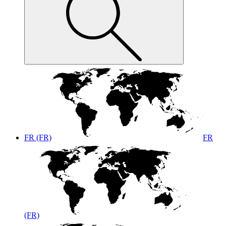
FR (FR)
FR
(FR)