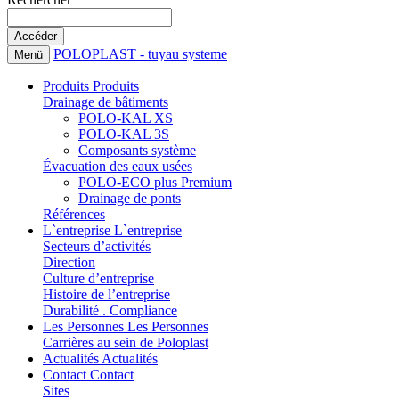
POLOPLAST - tuyau systeme
Menü
Produits
Produits
Drainage de bâtiments
POLO-KAL XS
POLO-KAL 3S
Composants système
Évacuation des eaux usées
POLO-ECO plus Premium
Drainage de ponts
Références
L`entreprise
L`entreprise
Secteurs d’activités
Direction
Culture d’entreprise
Histoire de l’entreprise
Durabilité . Compliance
Les Personnes
Les Personnes
Carrières au sein de Poloplast
Actualités
Actualités
Contact
Contact
Sites