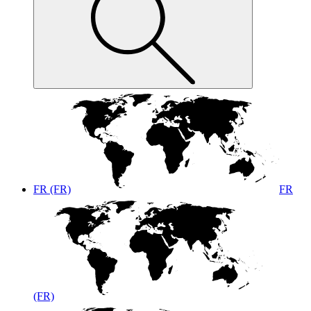
FR (FR)
FR
(FR)