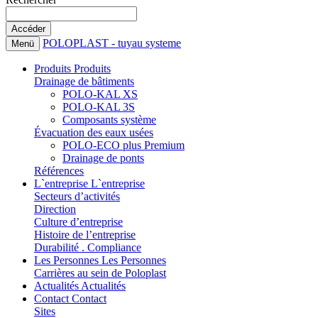
POLOPLAST - tuyau systeme
Menü
Produits
Produits
Drainage de bâtiments
POLO-KAL XS
POLO-KAL 3S
Composants système
Évacuation des eaux usées
POLO-ECO plus Premium
Drainage de ponts
Références
L`entreprise
L`entreprise
Secteurs d’activités
Direction
Culture d’entreprise
Histoire de l’entreprise
Durabilité . Compliance
Les Personnes
Les Personnes
Carrières au sein de Poloplast
Actualités
Actualités
Contact
Contact
Sites