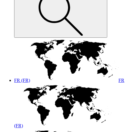
FR (FR)
FR
(FR)