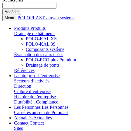
POLOPLAST - tuyau systeme
Menü
Produits
Produits
Drainage de bâtiments
POLO-KAL XS
POLO-KAL 3S
Composants système
Évacuation des eaux usées
POLO-ECO plus Premium
Drainage de ponts
Références
L`entreprise
L`entreprise
Secteurs d’activités
Direction
Culture d’entreprise
Histoire de l’entreprise
Durabilité . Compliance
Les Personnes
Les Personnes
Carrières au sein de Poloplast
Actualités
Actualités
Contact
Contact
Sites