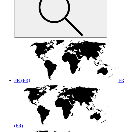
FR (FR)
FR
(FR)