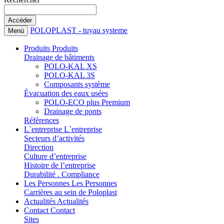
POLOPLAST - tuyau systeme
Menü
Produits
Produits
Drainage de bâtiments
POLO-KAL XS
POLO-KAL 3S
Composants système
Évacuation des eaux usées
POLO-ECO plus Premium
Drainage de ponts
Références
L`entreprise
L`entreprise
Secteurs d’activités
Direction
Culture d’entreprise
Histoire de l’entreprise
Durabilité . Compliance
Les Personnes
Les Personnes
Carrières au sein de Poloplast
Actualités
Actualités
Contact
Contact
Sites