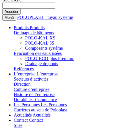
POLOPLAST - tuyau systeme
Menü
Produits
Produits
Drainage de bâtiments
POLO-KAL XS
POLO-KAL 3S
Composants système
Évacuation des eaux usées
POLO-ECO plus Premium
Drainage de ponts
Références
L`entreprise
L`entreprise
Secteurs d’activités
Direction
Culture d’entreprise
Histoire de l’entreprise
Durabilité . Compliance
Les Personnes
Les Personnes
Carrières au sein de Poloplast
Actualités
Actualités
Contact
Contact
Sites