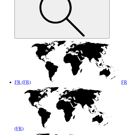
FR (FR)
FR
(FR)