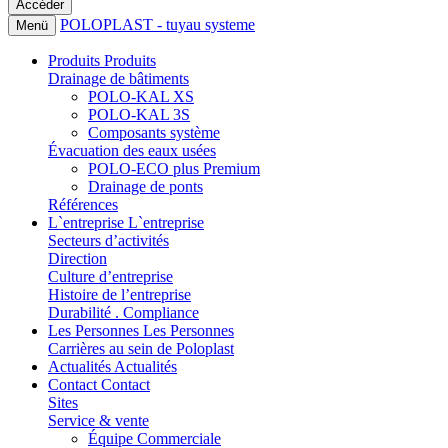
POLOPLAST - tuyau systeme
Menü
Produits
Produits
Drainage de bâtiments
POLO-KAL XS
POLO-KAL 3S
Composants système
Évacuation des eaux usées
POLO-ECO plus Premium
Drainage de ponts
Références
L`entreprise
L`entreprise
Secteurs d’activités
Direction
Culture d’entreprise
Histoire de l’entreprise
Durabilité . Compliance
Les Personnes
Les Personnes
Carrières au sein de Poloplast
Actualités
Actualités
Contact
Contact
Sites
Service & vente
Équipe Commerciale