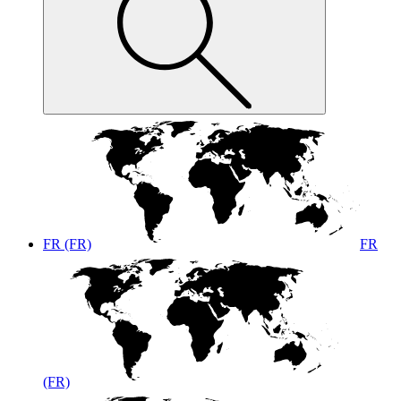
FR (FR)
FR
(FR)