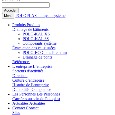
POLOPLAST - tuyau systeme
Menü
Produits
Produits
Drainage de bâtiments
POLO-KAL XS
POLO-KAL 3S
Composants système
Évacuation des eaux usées
POLO-ECO plus Premium
Drainage de ponts
Références
L`entreprise
L`entreprise
Secteurs d’activités
Direction
Culture d’entreprise
Histoire de l’entreprise
Durabilité . Compliance
Les Personnes
Les Personnes
Carrières au sein de Poloplast
Actualités
Actualités
Contact
Contact
Sites