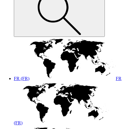
FR (FR)
FR
(FR)