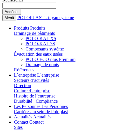
POLOPLAST - tuyau systeme
Menü
Produits
Produits
Drainage de bâtiments
POLO-KAL XS
POLO-KAL 3S
Composants système
Évacuation des eaux usées
POLO-ECO plus Premium
Drainage de ponts
Références
L`entreprise
L`entreprise
Secteurs d’activités
Direction
Culture d’entreprise
Histoire de l’entreprise
Durabilité . Compliance
Les Personnes
Les Personnes
Carrières au sein de Poloplast
Actualités
Actualités
Contact
Contact
Sites