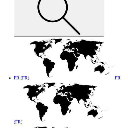
FR (FR)
FR
(FR)