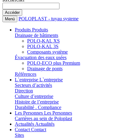
POLOPLAST - tuyau systeme
Menü
Produits
Produits
Drainage de bâtiments
POLO-KAL XS
POLO-KAL 3S
Composants système
Évacuation des eaux usées
POLO-ECO plus Premium
Drainage de ponts
Références
L`entreprise
L`entreprise
Secteurs d’activités
Direction
Culture d’entreprise
Histoire de l’entreprise
Durabilité . Compliance
Les Personnes
Les Personnes
Carrières au sein de Poloplast
Actualités
Actualités
Contact
Contact
Sites