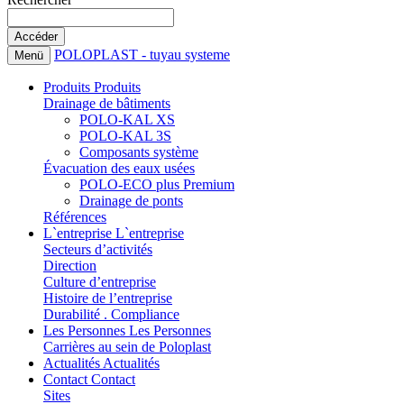
POLOPLAST - tuyau systeme
Menü
Produits
Produits
Drainage de bâtiments
POLO-KAL XS
POLO-KAL 3S
Composants système
Évacuation des eaux usées
POLO-ECO plus Premium
Drainage de ponts
Références
L`entreprise
L`entreprise
Secteurs d’activités
Direction
Culture d’entreprise
Histoire de l’entreprise
Durabilité . Compliance
Les Personnes
Les Personnes
Carrières au sein de Poloplast
Actualités
Actualités
Contact
Contact
Sites