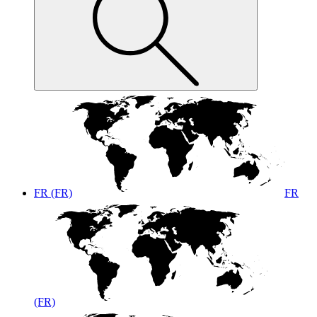
FR (FR)
FR
(FR)