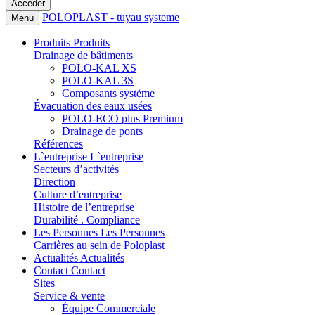
POLOPLAST - tuyau systeme
Menü
Produits
Produits
Drainage de bâtiments
POLO-KAL XS
POLO-KAL 3S
Composants système
Évacuation des eaux usées
POLO-ECO plus Premium
Drainage de ponts
Références
L`entreprise
L`entreprise
Secteurs d’activités
Direction
Culture d’entreprise
Histoire de l’entreprise
Durabilité . Compliance
Les Personnes
Les Personnes
Carrières au sein de Poloplast
Actualités
Actualités
Contact
Contact
Sites
Service & vente
Équipe Commerciale