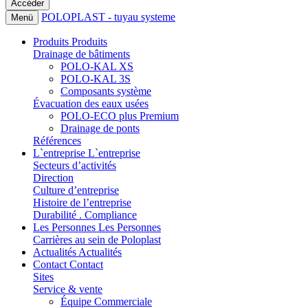
POLOPLAST - tuyau systeme
Menü
Produits
Produits
Drainage de bâtiments
POLO-KAL XS
POLO-KAL 3S
Composants système
Évacuation des eaux usées
POLO-ECO plus Premium
Drainage de ponts
Références
L`entreprise
L`entreprise
Secteurs d’activités
Direction
Culture d’entreprise
Histoire de l’entreprise
Durabilité . Compliance
Les Personnes
Les Personnes
Carrières au sein de Poloplast
Actualités
Actualités
Contact
Contact
Sites
Service & vente
Équipe Commerciale