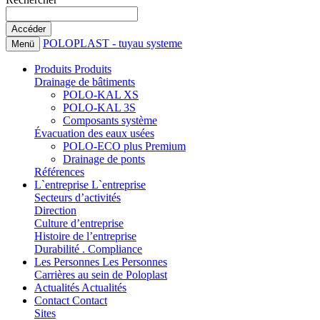
POLOPLAST - tuyau systeme
Menü
Produits
Produits
Drainage de bâtiments
POLO-KAL XS
POLO-KAL 3S
Composants système
Évacuation des eaux usées
POLO-ECO plus Premium
Drainage de ponts
Références
L`entreprise
L`entreprise
Secteurs d’activités
Direction
Culture d’entreprise
Histoire de l’entreprise
Durabilité . Compliance
Les Personnes
Les Personnes
Carrières au sein de Poloplast
Actualités
Actualités
Contact
Contact
Sites