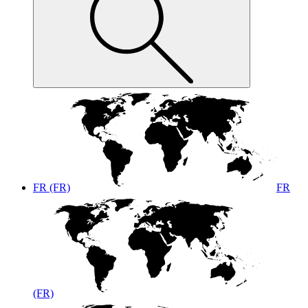
FR (FR)
FR
(FR)