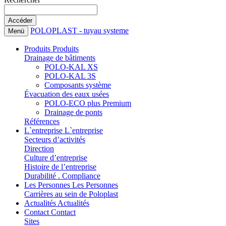
POLOPLAST - tuyau systeme
Menü
Produits
Produits
Drainage de bâtiments
POLO-KAL XS
POLO-KAL 3S
Composants système
Évacuation des eaux usées
POLO-ECO plus Premium
Drainage de ponts
Références
L`entreprise
L`entreprise
Secteurs d’activités
Direction
Culture d’entreprise
Histoire de l’entreprise
Durabilité . Compliance
Les Personnes
Les Personnes
Carrières au sein de Poloplast
Actualités
Actualités
Contact
Contact
Sites