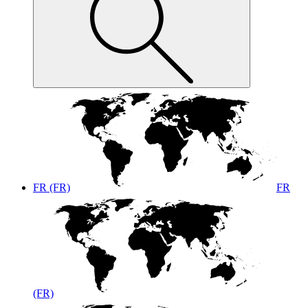
FR (FR)
FR
(FR)