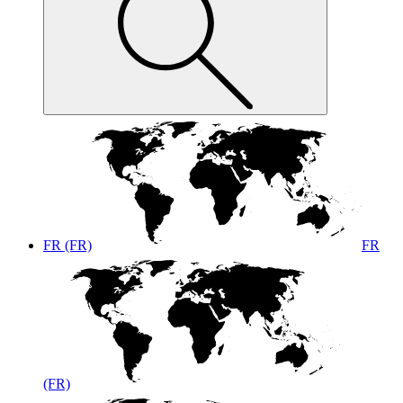
FR (FR)
FR
(FR)