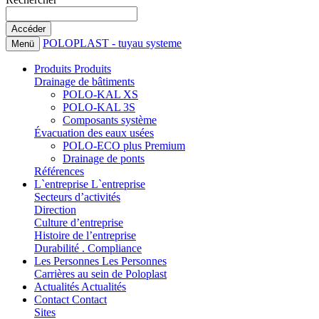
POLOPLAST - tuyau systeme
Menü
Produits
Produits
Drainage de bâtiments
POLO-KAL XS
POLO-KAL 3S
Composants système
Évacuation des eaux usées
POLO-ECO plus Premium
Drainage de ponts
Références
L`entreprise
L`entreprise
Secteurs d’activités
Direction
Culture d’entreprise
Histoire de l’entreprise
Durabilité . Compliance
Les Personnes
Les Personnes
Carrières au sein de Poloplast
Actualités
Actualités
Contact
Contact
Sites