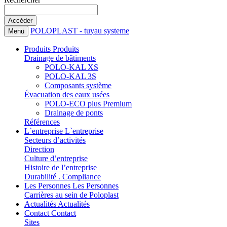
POLOPLAST - tuyau systeme
Menü
Produits
Produits
Drainage de bâtiments
POLO-KAL XS
POLO-KAL 3S
Composants système
Évacuation des eaux usées
POLO-ECO plus Premium
Drainage de ponts
Références
L`entreprise
L`entreprise
Secteurs d’activités
Direction
Culture d’entreprise
Histoire de l’entreprise
Durabilité . Compliance
Les Personnes
Les Personnes
Carrières au sein de Poloplast
Actualités
Actualités
Contact
Contact
Sites