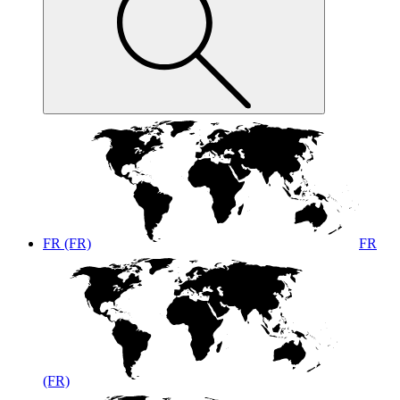
FR (FR)
FR
(FR)