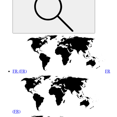
FR (FR)
FR
(FR)