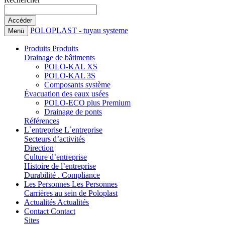
POLOPLAST - tuyau systeme
Menü
Produits
Produits
Drainage de bâtiments
POLO-KAL XS
POLO-KAL 3S
Composants système
Évacuation des eaux usées
POLO-ECO plus Premium
Drainage de ponts
Références
L`entreprise
L`entreprise
Secteurs d’activités
Direction
Culture d’entreprise
Histoire de l’entreprise
Durabilité . Compliance
Les Personnes
Les Personnes
Carrières au sein de Poloplast
Actualités
Actualités
Contact
Contact
Sites