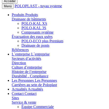
POLOPLAST - tuyau systeme
Menü
Produits
Produits
Drainage de bâtiments
POLO-KAL XS
POLO-KAL 3S
Composants système
Évacuation des eaux usées
POLO-ECO plus Premium
Drainage de ponts
Références
L`entreprise
L`entreprise
Secteurs d’activités
Direction
Culture d’entreprise
Histoire de l’entreprise
Durabilité . Compliance
Les Personnes
Les Personnes
Carrières au sein de Poloplast
Actualités
Actualités
Contact
Contact
Sites
Service & vente
Équipe Commerciale