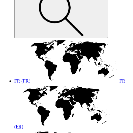
FR (FR)
FR
(FR)