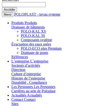
POLOPLAST - tuyau systeme
Menü
Produits
Produits
Drainage de bâtiments
POLO-KAL XS
POLO-KAL 3S
Composants système
Évacuation des eaux usées
POLO-ECO plus Premium
Drainage de ponts
Références
L`entreprise
L`entreprise
Secteurs d’activités
Direction
Culture d’entreprise
Histoire de l’entreprise
Durabilité . Compliance
Les Personnes
Les Personnes
Carrières au sein de Poloplast
Actualités
Actualités
Contact
Contact
Sites