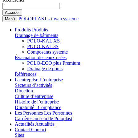
POLOPLAST - tuyau systeme
Menü
Produits
Produits
Drainage de bâtiments
POLO-KAL XS
POLO-KAL 3S
Composants système
Évacuation des eaux usées
POLO-ECO plus Premium
Drainage de ponts
Références
L`entreprise
L`entreprise
Secteurs d’activités
Direction
Culture d’entreprise
Histoire de l’entreprise
Durabilité . Compliance
Les Personnes
Les Personnes
Carrières au sein de Poloplast
Actualités
Actualités
Contact
Contact
Sites