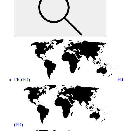
FR (FR)
FR
(FR)