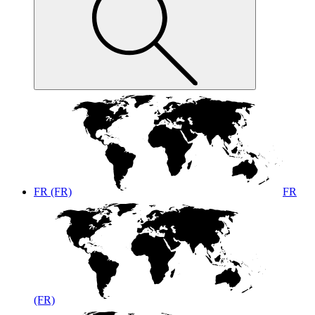
FR (FR)
FR
(FR)