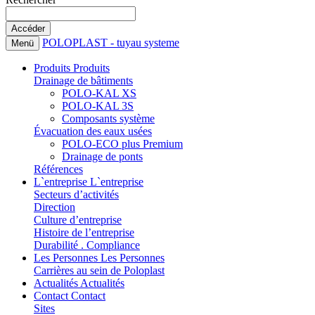
POLOPLAST - tuyau systeme
Menü
Produits
Produits
Drainage de bâtiments
POLO-KAL XS
POLO-KAL 3S
Composants système
Évacuation des eaux usées
POLO-ECO plus Premium
Drainage de ponts
Références
L`entreprise
L`entreprise
Secteurs d’activités
Direction
Culture d’entreprise
Histoire de l’entreprise
Durabilité . Compliance
Les Personnes
Les Personnes
Carrières au sein de Poloplast
Actualités
Actualités
Contact
Contact
Sites