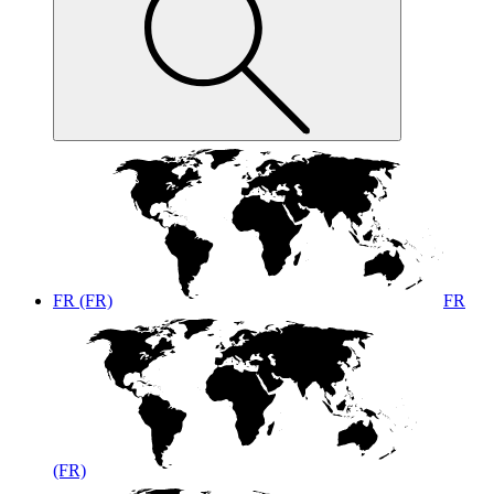
FR (FR)
FR
(FR)