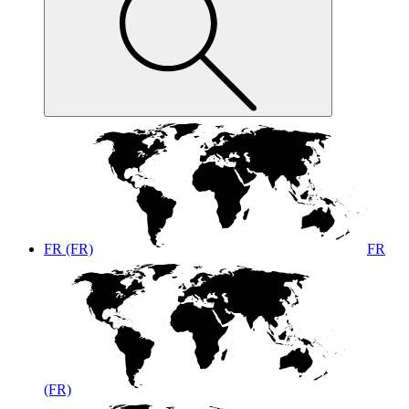
FR (FR)
FR
(FR)