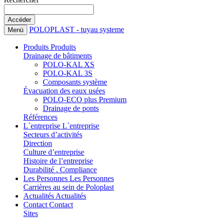
POLOPLAST - tuyau systeme
Menü
Produits
Produits
Drainage de bâtiments
POLO-KAL XS
POLO-KAL 3S
Composants système
Évacuation des eaux usées
POLO-ECO plus Premium
Drainage de ponts
Références
L`entreprise
L`entreprise
Secteurs d’activités
Direction
Culture d’entreprise
Histoire de l’entreprise
Durabilité . Compliance
Les Personnes
Les Personnes
Carrières au sein de Poloplast
Actualités
Actualités
Contact
Contact
Sites