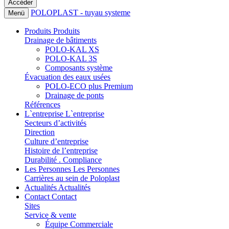
POLOPLAST - tuyau systeme
Menü
Produits
Produits
Drainage de bâtiments
POLO-KAL XS
POLO-KAL 3S
Composants système
Évacuation des eaux usées
POLO-ECO plus Premium
Drainage de ponts
Références
L`entreprise
L`entreprise
Secteurs d’activités
Direction
Culture d’entreprise
Histoire de l’entreprise
Durabilité . Compliance
Les Personnes
Les Personnes
Carrières au sein de Poloplast
Actualités
Actualités
Contact
Contact
Sites
Service & vente
Équipe Commerciale