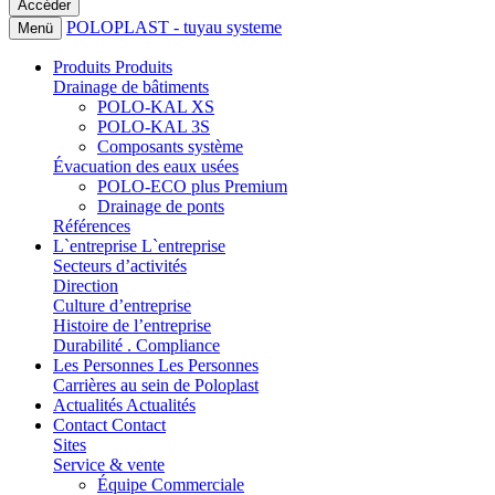
POLOPLAST - tuyau systeme
Menü
Produits
Produits
Drainage de bâtiments
POLO-KAL XS
POLO-KAL 3S
Composants système
Évacuation des eaux usées
POLO-ECO plus Premium
Drainage de ponts
Références
L`entreprise
L`entreprise
Secteurs d’activités
Direction
Culture d’entreprise
Histoire de l’entreprise
Durabilité . Compliance
Les Personnes
Les Personnes
Carrières au sein de Poloplast
Actualités
Actualités
Contact
Contact
Sites
Service & vente
Équipe Commerciale