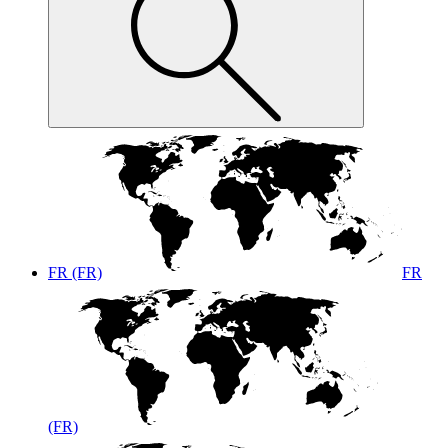
FR (FR)
FR
(FR)