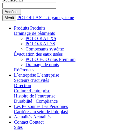
POLOPLAST - tuyau systeme
Menü
Produits
Produits
Drainage de bâtiments
POLO-KAL XS
POLO-KAL 3S
Composants système
Évacuation des eaux usées
POLO-ECO plus Premium
Drainage de ponts
Références
L`entreprise
L`entreprise
Secteurs d’activités
Direction
Culture d’entreprise
Histoire de l’entreprise
Durabilité . Compliance
Les Personnes
Les Personnes
Carrières au sein de Poloplast
Actualités
Actualités
Contact
Contact
Sites