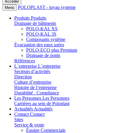
POLOPLAST - tuyau systeme
Menü
Produits
Produits
Drainage de bâtiments
POLO-KAL XS
POLO-KAL 3S
Composants système
Évacuation des eaux usées
POLO-ECO plus Premium
Drainage de ponts
Références
L`entreprise
L`entreprise
Secteurs d’activités
Direction
Culture d’entreprise
Histoire de l’entreprise
Durabilité . Compliance
Les Personnes
Les Personnes
Carrières au sein de Poloplast
Actualités
Actualités
Contact
Contact
Sites
Service & vente
Équipe Commerciale