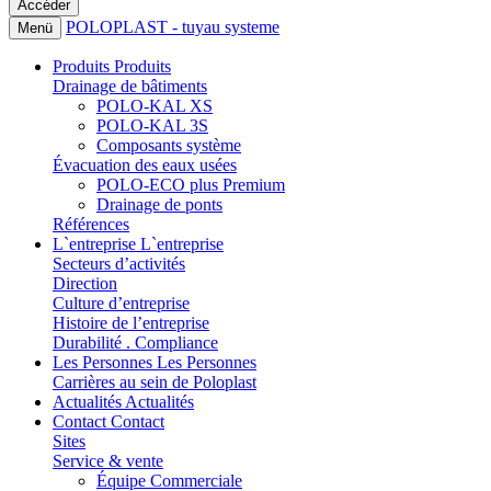
POLOPLAST - tuyau systeme
Menü
Produits
Produits
Drainage de bâtiments
POLO-KAL XS
POLO-KAL 3S
Composants système
Évacuation des eaux usées
POLO-ECO plus Premium
Drainage de ponts
Références
L`entreprise
L`entreprise
Secteurs d’activités
Direction
Culture d’entreprise
Histoire de l’entreprise
Durabilité . Compliance
Les Personnes
Les Personnes
Carrières au sein de Poloplast
Actualités
Actualités
Contact
Contact
Sites
Service & vente
Équipe Commerciale