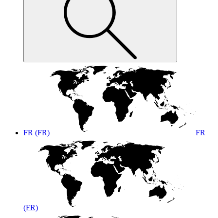
FR (FR)
FR
(FR)