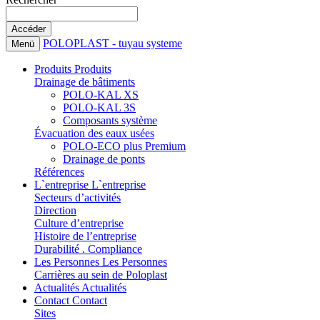
POLOPLAST - tuyau systeme
Menü
Produits
Produits
Drainage de bâtiments
POLO-KAL XS
POLO-KAL 3S
Composants système
Évacuation des eaux usées
POLO-ECO plus Premium
Drainage de ponts
Références
L`entreprise
L`entreprise
Secteurs d’activités
Direction
Culture d’entreprise
Histoire de l’entreprise
Durabilité . Compliance
Les Personnes
Les Personnes
Carrières au sein de Poloplast
Actualités
Actualités
Contact
Contact
Sites