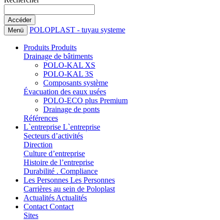
POLOPLAST - tuyau systeme
Menü
Produits
Produits
Drainage de bâtiments
POLO-KAL XS
POLO-KAL 3S
Composants système
Évacuation des eaux usées
POLO-ECO plus Premium
Drainage de ponts
Références
L`entreprise
L`entreprise
Secteurs d’activités
Direction
Culture d’entreprise
Histoire de l’entreprise
Durabilité . Compliance
Les Personnes
Les Personnes
Carrières au sein de Poloplast
Actualités
Actualités
Contact
Contact
Sites