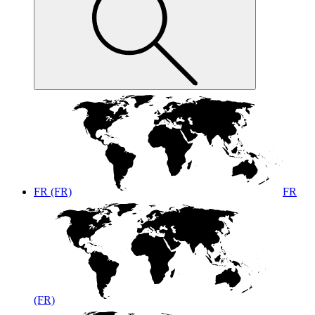
FR (FR)
FR
(FR)