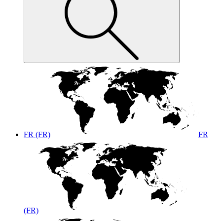
FR (FR)
FR
(FR)