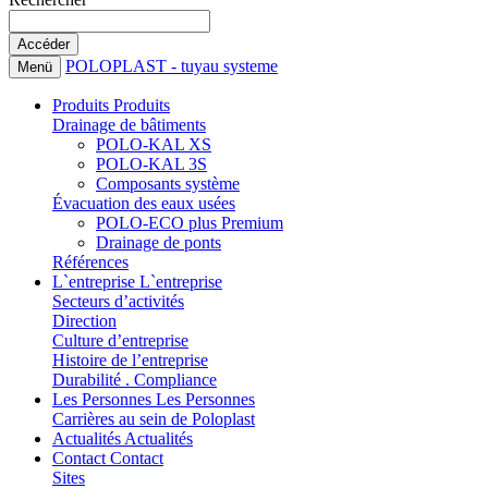
POLOPLAST - tuyau systeme
Menü
Produits
Produits
Drainage de bâtiments
POLO-KAL XS
POLO-KAL 3S
Composants système
Évacuation des eaux usées
POLO-ECO plus Premium
Drainage de ponts
Références
L`entreprise
L`entreprise
Secteurs d’activités
Direction
Culture d’entreprise
Histoire de l’entreprise
Durabilité . Compliance
Les Personnes
Les Personnes
Carrières au sein de Poloplast
Actualités
Actualités
Contact
Contact
Sites