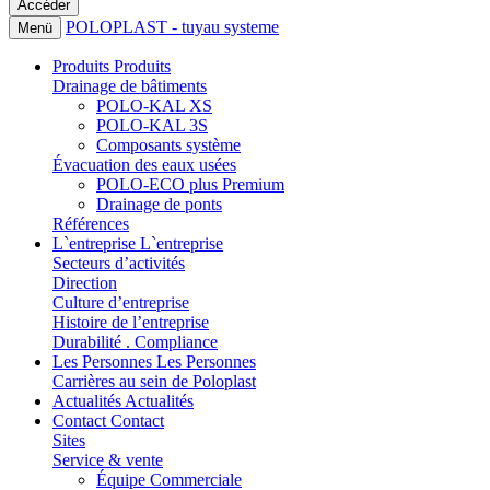
POLOPLAST - tuyau systeme
Menü
Produits
Produits
Drainage de bâtiments
POLO-KAL XS
POLO-KAL 3S
Composants système
Évacuation des eaux usées
POLO-ECO plus Premium
Drainage de ponts
Références
L`entreprise
L`entreprise
Secteurs d’activités
Direction
Culture d’entreprise
Histoire de l’entreprise
Durabilité . Compliance
Les Personnes
Les Personnes
Carrières au sein de Poloplast
Actualités
Actualités
Contact
Contact
Sites
Service & vente
Équipe Commerciale